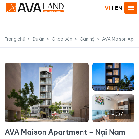
VI
EN
Trang chủ
Dự án
Chào bán
Căn hộ
AVA Maison Apar
+50 ảnh
AVA Maison Apartment – Nại Nam