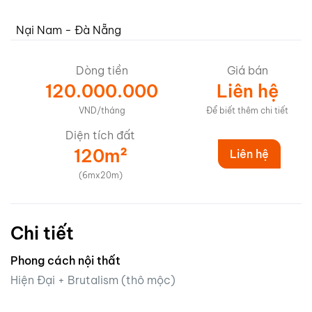
Nại Nam - Đà Nẵng
Dòng tiền
Giá bán
120.000.000
Liên hệ
VND/tháng
Để biết thêm chi tiết
Diện tích đất
120m²
Liên hệ
(6mx20m)
Chi tiết
Phong cách nội thất
Hiện Đại + Brutalism (thô mộc)