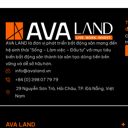
T
đ
C
t
AVA LAND là đơn vị phát triển bất động sản mang đến
hệ sinh thái “Sống – Làm việc – Đầu tư” với mục tiêu
biến bất động sản thành tài sản tạo dòng tiền bền
vững và dễ sở hữu hơn.
info@avaland.vn
+84 (0) 398 07 79 79
29 Nguyễn Sơn Trà, Hải Châu, TP. Đà Nẵng, Việt
Nam
AVA LAND