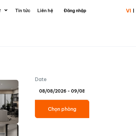
ư
Tin tức
Liên hệ
VI
Đăng nhập
Date
Chọn phòng